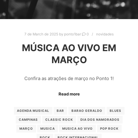
7 de March de 2025
by
ponto1bar
0
novidades
MÚSICA AO VIVO EM
MARÇO
Confira as atrações de março no Ponto 1!
Read more
AGENDA MUSICAL
BAR
BARAO GERALDO
BLUES
CAMPINAS
CLASSIC ROCK
DIA DOS NAMORADOS
MARÇO
MUSICA
MUSICA AO VIVO
POP ROCK
ROCK
ROCK INTERNACIONAL